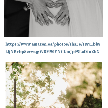
https://www.amazon.es/photos/share/H8vLbb8
kljNBrbpScvwqgW5M90YNCUmJp9SLaDfuZhX