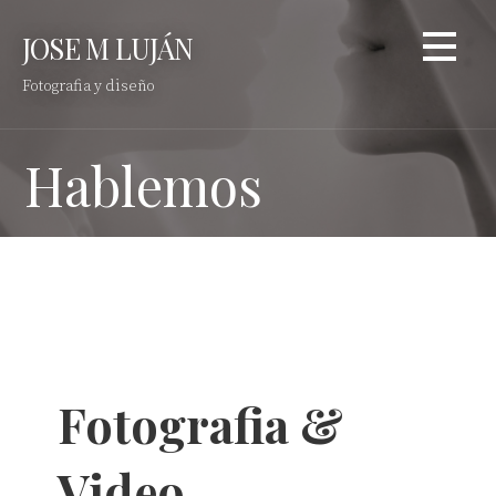
Saltar
JOSE M LUJÁN
al
contenido
Fotografia y diseño
Hablemos
Fotografia &
Video