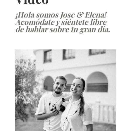
¡Hola somos Jose & Elena!
Acomódate y siéntete libre
de hablar sobre tu gran día.