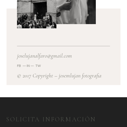
joselujanalfaro@gmail.com
FB
—
IN —
TW
© 2017 Copyright – josemlujan fotografia
SOLICITA INFORMACIÓN