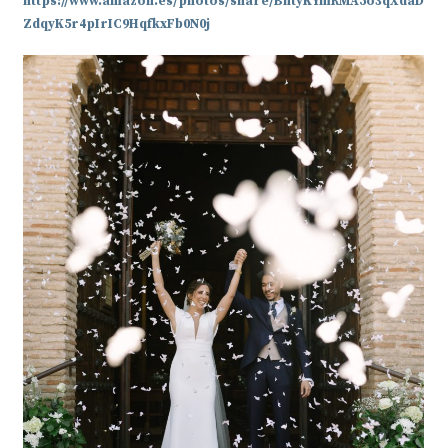
https://www.amazon.es/photos/share/BntyKYmRMA5o3qXdaD
ZdqyK5r4pIrIC9HqfkxFb0N0j