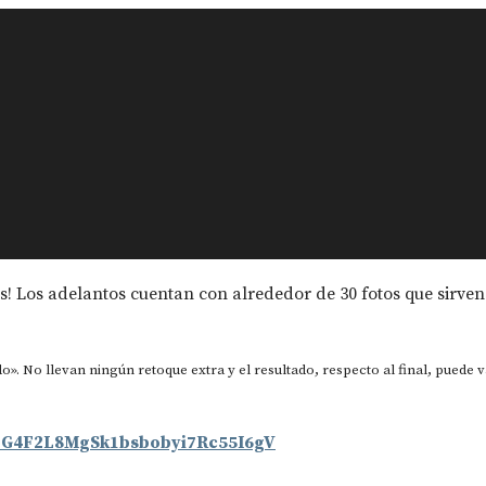
s! Los adelantos cuentan con alrededor de 30 fotos que sirven 
o». No llevan ningún retoque extra y el resultado, respecto al final, puede 
RbG4F2L8MgSk1bsbobyi7Rc55I6gV