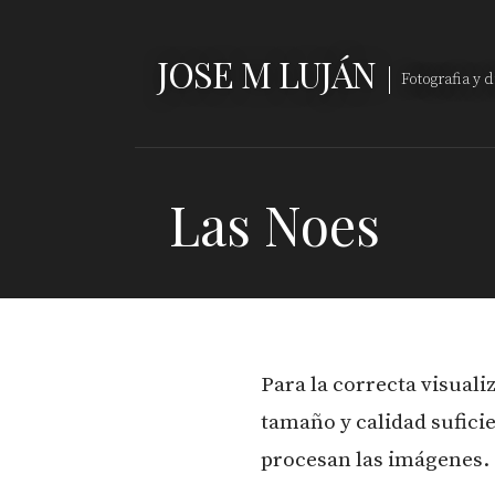
Saltar
al
JOSE M LUJÁN
contenido
Fotografia y 
Las Noes
Para la correcta visuali
tamaño y calidad sufici
procesan las imágenes.