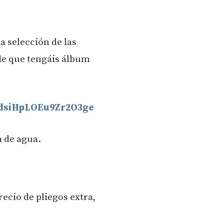
la selección de las
de que tengáis álbum
1dsiHpLOEu9Zr2O3ge
a de agua.
ecio de pliegos extra,