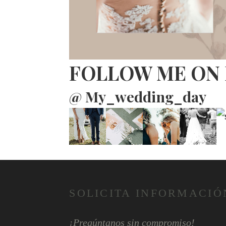
FOLLOW ME ON
@ My_wedding_day
SOLICITA INFORMACIÓ
¡Pregúntanos sin compromiso!