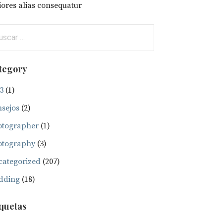
ores alias consequatur
car:
tegory
3
(1)
sejos
(2)
otographer
(1)
otography
(3)
ategorized
(207)
dding
(18)
iquetas