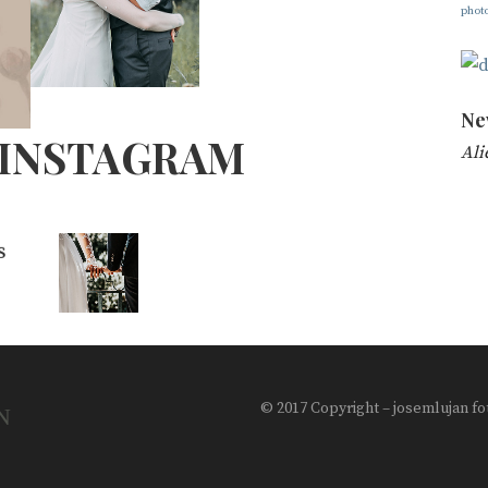
phot
Ne
 INSTAGRAM
Ali
© 2017 Copyright – josemlujan fo
N