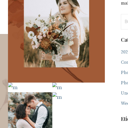
mai
Bus
Ca
202
Con
Ph
Ph
Unc
We
Et