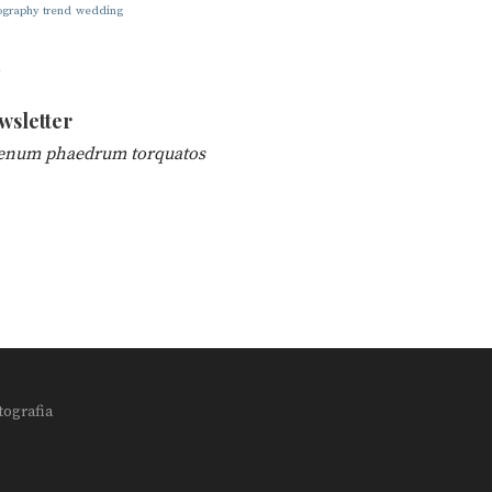
ography
trend
wedding
wsletter
enum phaedrum torquatos
tografia