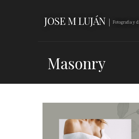
Saltar
al
JOSE M LUJÁN
contenido
Fotografia y 
Masonry