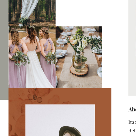
Ab
Ita
del