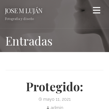
Saltar
JOSE M LUJÁN
al
contenido
Fotografia y diseño
Entradas
Protegido:
mayo 11, 2021
admin