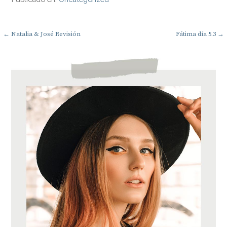
Navegación
← Natalia & José Revisión
Fátima día 5.3 →
de
entradas