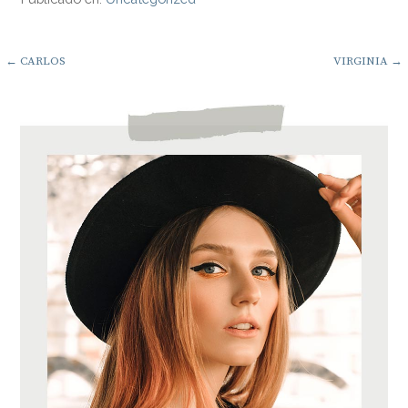
Navegación
← CARLOS
VIRGINIA →
de
entradas