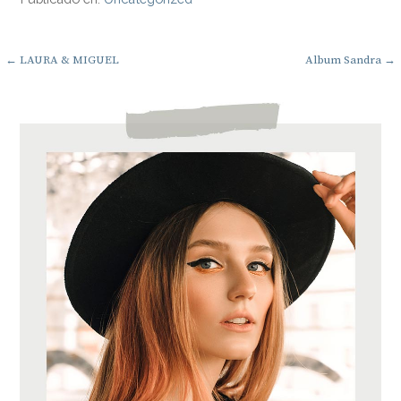
Navegación
← LAURA & MIGUEL
Album Sandra →
de
entradas