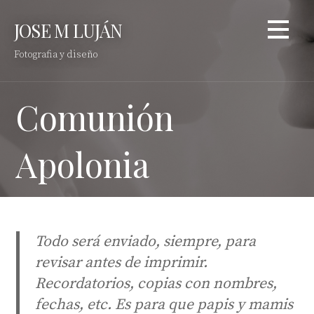
Saltar
JOSE M LUJÁN
al
contenido
Fotografia y diseño
Comunión
Apolonia
Todo será enviado, siempre, para
revisar antes de imprimir.
Recordatorios, copias con nombres,
fechas, etc. Es para que papis y mamis