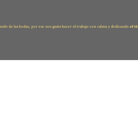
o de las bodas, por eso nos gusta hacer el trabajo con calma y dedicando
el 