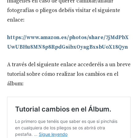
imágenes en caso de querer cambiar/añadir
fotografías o pliegos debéis visitar el siguiente
enlace:
https://www.amazon.es/photos/share/7jMdPbX
UwUBHu8MN8p8RpdGsibxOyagBxsbUoX18Qyn
A través del siguiente enlace accederéis a un breve
tutorial sobre cómo realizar los cambios en el
álbum: