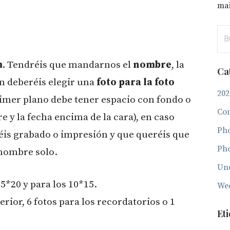
mai
Bus
m
. Tendréis que mandarnos el
nombre
, la
Ca
n deberéis elegir una
foto para la foto
202
primer plano debe tener espacio con fondo o
Con
 y la fecha encima de la cara), en caso
Ph
éis grabado o impresión y que queréis que
Ph
 nombre solo.
Unc
5*20 y para los 10*15.
We
erior, 6 fotos para los recordatorios o 1
Et