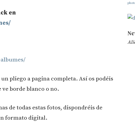
phot
ack en
nes/
Ne
Ali
-albumes/
 un pliego a pagina completa. Así os podéis
e ve borde blanco o no.
s de todas estas fotos, dispondréis de
en formato digital.