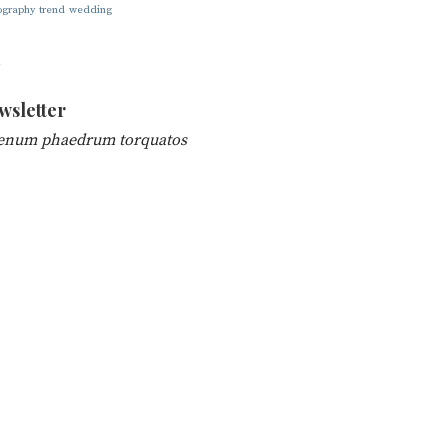
ography
trend
wedding
wsletter
enum phaedrum torquatos