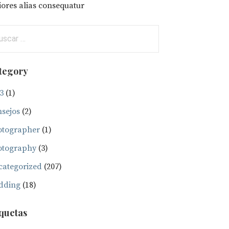
ores alias consequatur
car:
tegory
3
(1)
sejos
(2)
otographer
(1)
otography
(3)
ategorized
(207)
dding
(18)
iquetas