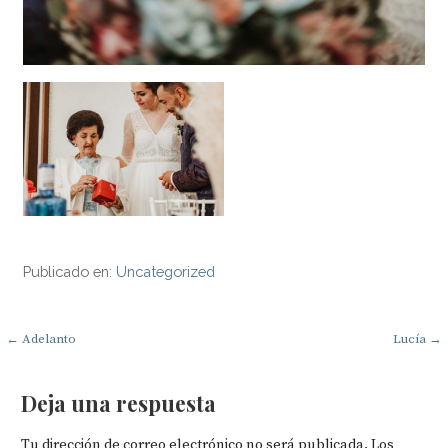
Publicado en:
Uncategorized
Navegación
← Adelanto
Lucía →
de
Deja una respuesta
entradas
Tu dirección de correo electrónico no será publicada.
Los