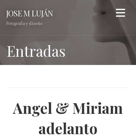
Saltar
JOSE M LUJÁN
al
contenido
Fotografia y diseño
Entradas
Angel & Miriam
adelanto