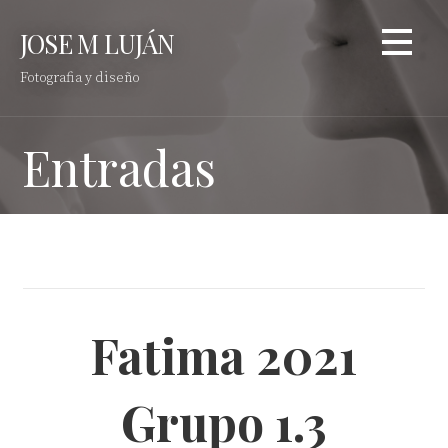
Saltar
JOSE M LUJÁN
al
contenido
Fotografia y diseño
Entradas
Fatima 2021
Grupo 1.3