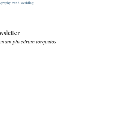
ography
trend
wedding
wsletter
enum phaedrum torquatos