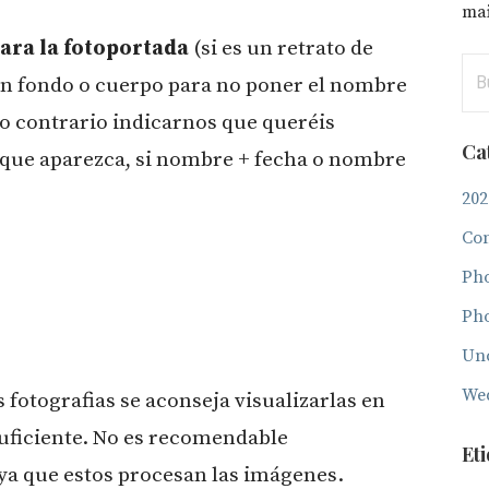
mai
para la fotoportada
(si es un retrato de
Bus
on fondo o cuerpo para no poner el nombre
aso contrario indicarnos que queréis
Ca
 que aparezca, si nombre + fecha o nombre
202
Con
Ph
Ph
Unc
We
s fotografias se aconseja visualizarlas en
suficiente. No es recomendable
Et
 ya que estos procesan las imágenes.