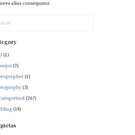
ores alias consequatur
car:
tegory
3
(1)
sejos
(2)
otographer
(1)
otography
(3)
ategorized
(207)
dding
(18)
iquetas